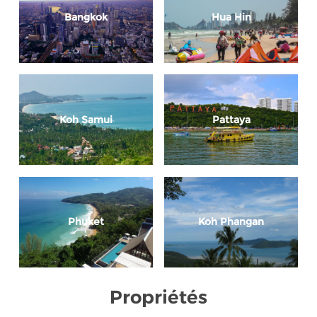
Bangkok
Hua Hin
Koh Samui
Pattaya
Phuket
Koh Phangan
Propriétés