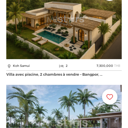
THB
Koh Samui
2
7,300,000
Villa avec piscine, 2 chambres à vendre – Bangpor, …