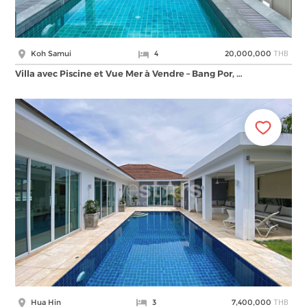
THB
Koh Samui
4
20,000,000
Villa avec Piscine et Vue Mer à Vendre – Bang Por, …
THB
Hua Hin
3
7,400,000