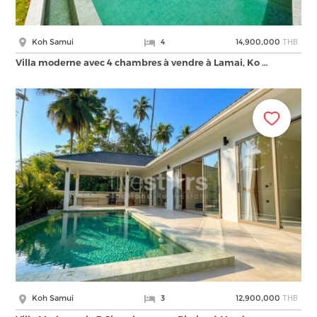
THB
Koh Samui
4
14,900,000
Villa moderne avec 4 chambres à vendre à Lamai, Ko …
THB
Koh Samui
3
12,900,000