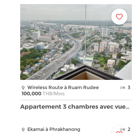
Wireless Route à Ruam Rudee
3
THB/Mois
100,000
Appartement 3 chambres avec vues fleuve/ville magn …
Ekamai à Phrakhanong
2