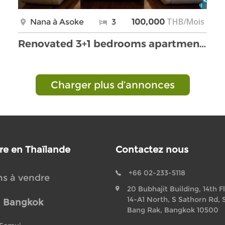
THB/Mois
Nana à Asoke
3
100,000
Renovated 3+1 bedrooms apartment for rent in Asoke
Charger plus d’annonces
re en Thaïlande
Contactez nous
+66 02-233-5118
ns à vendre
20 Bubhajit Building, 14th F
14-A1 North, S Sathorn Rd, 
à Bangkok
Bang Rak, Bangkok 10500