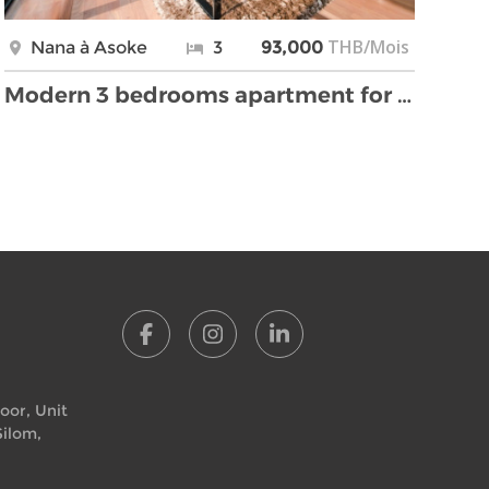
THB/Mois
Nana à Asoke
3
93,000
Modern 3 bedrooms apartment for rent in Asoke
loor, Unit
Silom,