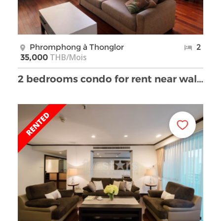
Phromphong à Thonglor
2
THB/Mois
35,000
2 bedrooms condo for rent near walking distance to …