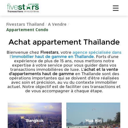
Fivestars Thailand
/
A Vendre
/
Appartement Condo
Achat appartement Thaïlande
Bienvenue chez
Fivestars
, votre
agence spécialisée dans
l'
immobilier haut de gamme en Thaïlande
. Forts d'une
expérience de plus de 15 ans, nous mettons notre
expertise à votre service pour vous guider dans vos
transactions immobilières de luxe. L'
achat et la vente
d'appartements haut de gamme
en Thaïlande sont des
opérations importantes qui se doivent d'être réalisées
avec soin et précision, au vu du contexte immobilier
actuel. Notre objectif est de faciliter ces transactions et
de vous accompagner à chaque étape.
Bangkok
Hua Hin