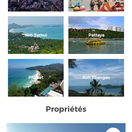
Koh Samui
Pattaya
Phuket
Koh Phangan
Propriétés