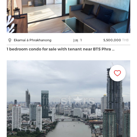
THB
Ekamai à Phrakhanong
1
5,500,000
1 bedroom condo for sale with tenant near BTS Phra …