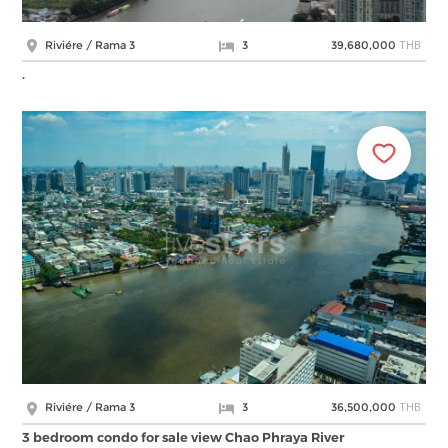
THB
Riviére / Rama 3
3
39,680,000
.
THB
Riviére / Rama 3
3
36,500,000
3 bedroom condo for sale view Chao Phraya River