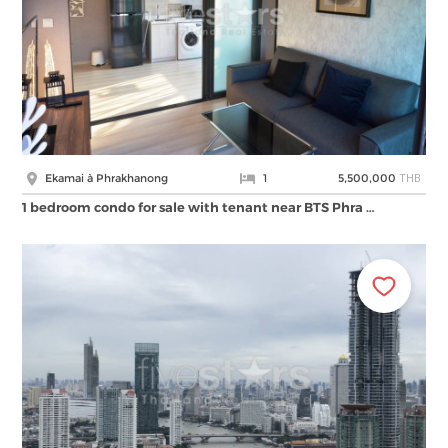
THB
Ekamai à Phrakhanong
1
5,500,000
1 bedroom condo for sale with tenant near BTS Phra …