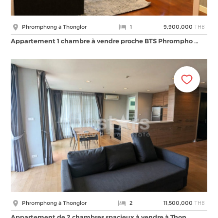
THB
Phromphong à Thonglor
1
9,900,000
Appartement 1 chambre à vendre proche BTS Phrompho …
THB
Phromphong à Thonglor
2
11,500,000
Appartement de 2 chambres spacieux à vendre à Thon …