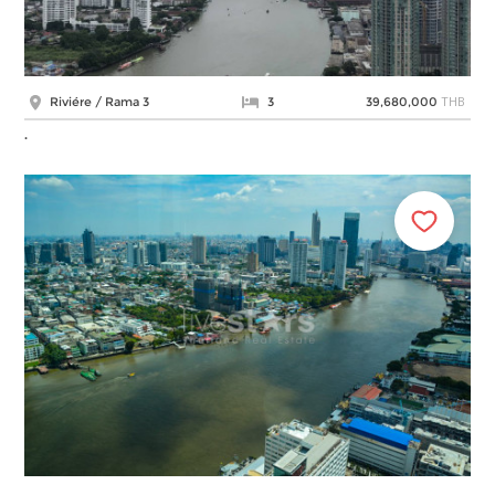
THB
Riviére / Rama 3
3
39,680,000
.