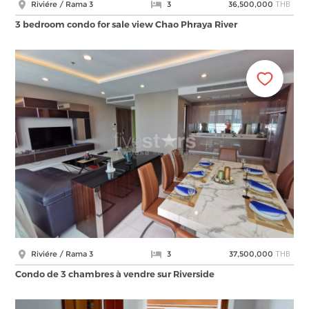
THB
Riviére / Rama 3
3
36,500,000
3 bedroom condo for sale view Chao Phraya River
THB
Riviére / Rama 3
3
37,500,000
Condo de 3 chambres à vendre sur Riverside