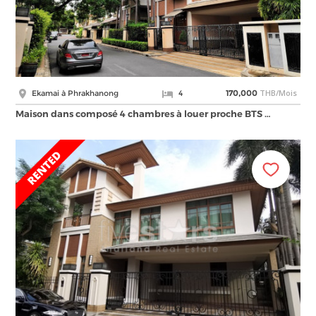
THB/Mois
Ekamai à Phrakhanong
4
170,000
Maison dans composé 4 chambres à louer proche BTS …