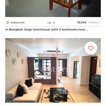
THB/Mois
Sukhumvit
3
75,000
in Bangkok, large townhouse with 3 bedrooms near …