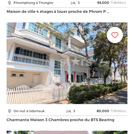
THB/Mois
Phromphong à Thonglor
3
95,000
Maison de ville 4 étages à louer proche de Phrom P …
THB/Mois
On-nut à Udomsuk
3
80,000
Charmante Maison 3 Chambres proche du BTS Bearing