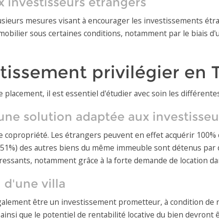
x investisseurs étrangers
sieurs mesures visant à encourager les investissements étrang
obilier sous certaines conditions, notamment par le biais d'u
tissement privilégier en 
re placement, il est essentiel d'étudier avec soin les différent
ne solution adaptée aux investisseu
e copropriété. Les étrangers peuvent en effet acquérir 100% d
 (51%) des autres biens du même immeuble sont détenus par d
ressants, notamment grâce à la forte demande de location dans
 d'une villa
galement être un investissement prometteur, à condition de re
ainsi que le potentiel de rentabilité locative du bien devront ê