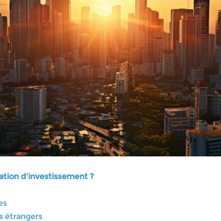
ation d'investissement ?
es
rs étrangers