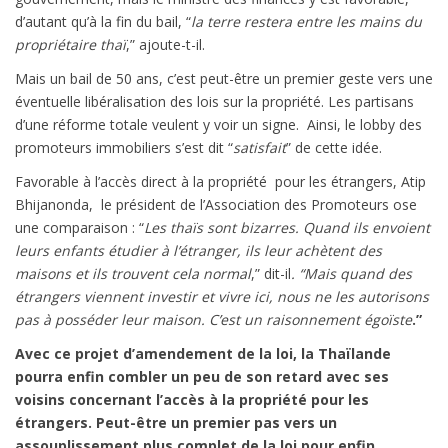
d’autant qu’à la fin du bail, “
la terre restera entre les mains du
propriétaire thaï
,” ajoute-t-il.
Mais un bail de 50 ans, c’est peut-être un premier geste vers une
éventuelle libéralisation des lois sur la propriété. Les partisans
d’une réforme totale veulent y voir un signe. Ainsi, le lobby des
promoteurs immobiliers s’est dit “
satisfait
” de cette idée.
Favorable à l’accès direct à la propriété pour les étrangers, Atip
Bhijanonda, le président de l’Association des Promoteurs ose
une comparaison : “
Les thaïs sont bizarres. Quand ils envoient
leurs enfants étudier à l’étranger, ils leur achètent des
maisons et ils trouvent cela normal
,” dit-il
. “Mais quand des
étrangers viennent investir et vivre ici, nous ne les autorisons
pas à posséder leur
maison. C’est un raisonnement égoïste
.”
Avec ce projet d’amendement de la loi, la Thaïlande
pourra enfin combler un peu de son retard avec ses
voisins concernant l’accès à la propriété pour les
étrangers. Peut-être un premier pas vers un
assouplissement plus complet de la loi pour enfin