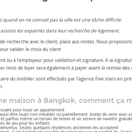
quand on ne connait pas la ville est une tâche difficile.
assiste les expatriés dans leur recherche de logement.
 de recherche avec le client, place aux visites. Nous proposo
our valider le choix du client
nt ou à l’employeur pour validation et signature. A la signature
ier mois de loyer sera également à payer avant la remise des 
aire du mobilier sont effectués par l’agence Five stars en pré
n.
ne maison à Bangkok, comment ça m
essaire pour louer un appartement
ssi être loués non meublés ou partiellement. Inutile de venir avec 
et parfois même un terrain de tennis et un service de navette gratuit
s de jeu pour les enfants
ienvenus. Seules quelques résidences anciennes les acceptent
ois. Il est également possible de s’engager sur un contrat de 24 mois,