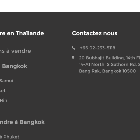
re en Thaïlande
Contactez nous
+66 02-233-5118
ns à vendre
20 Bubhajit Building, 14th F
14-A1 North, S Sathorn Rd, 
à Bangkok
Bang Rak, Bangkok 10500
 Samui
ket
 Hin
ndre à Bangkok
à Phuket