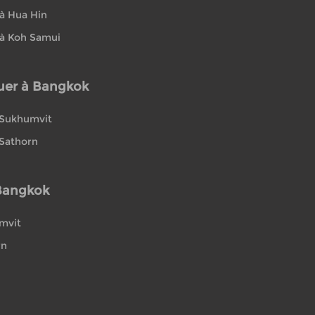
à Hua Hin
à Koh Samui
uer à Bangkok
 Sukhumvit
 Sathorn
 Bangkok
umvit
rn