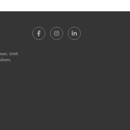
loor, Unit
Silom,