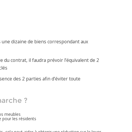
ns une dizaine de biens correspondant aux
 du contrat, il faudra prévoir l’équivalent de 2
clés
sence des 2 parties afin d’éviter toute
arche ?
vos meubles
e pour les résidents
 cela peut aider à obtenir une réduction sur le loyer.