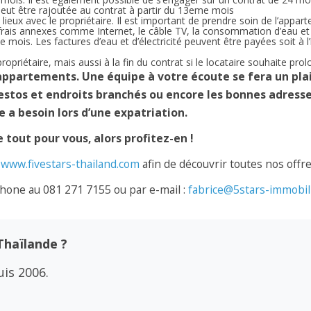
eut être rajoutée au contrat à partir du 13eme mois
lieux avec le propriétaire. Il est important de prendre soin de l’appart
rais annexes comme Internet, le câble TV, la consommation d’eau et d
e mois. Les factures d’eau et d’électricité peuvent être payées soit à
opriétaire, mais aussi à la fin du contrat si le locataire souhaite pro
d’appartements. Une équipe à votre écoute se fera un pla
 restos et endroits branchés ou encore les bonnes adres
e a besoin lors d’une expatriation.
 tout pour vous, alors profitez-en !
t
www.fivestars-thailand.com
afin de découvrir toutes nos offr
hone au 081 271 7155 ou par e-mail :
fabrice@5stars-immobil
Thaïlande ?
is 2006.