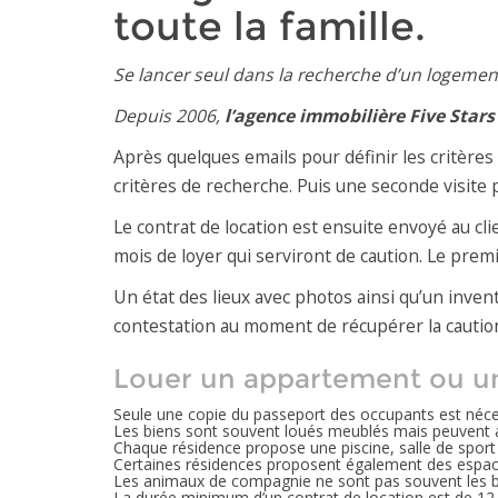
toute la famille.
Se lancer seul dans la recherche d’un logement 
Depuis 2006,
l’agence immobilière Five Stars
Après quelques emails pour définir les critères
critères de recherche. Puis une seconde visite p
Le contrat de location est ensuite envoyé au clie
mois de loyer qui serviront de caution. Le prem
Un état des lieux avec photos ainsi qu’un invent
contestation au moment de récupérer la cautio
Louer un appartement ou u
Seule une copie du passeport des occupants est néc
Les biens sont souvent loués meublés mais peuvent au
Chaque résidence propose une piscine, salle de sport 
Certaines résidences proposent également des espace
Les animaux de compagnie ne sont pas souvent les b
La durée minimum d’un contrat de location est de 12 m