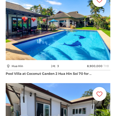
THB
Hua Hin
3
8,900,000
Pool Villa at Coconut Garden 2 Hua Hin Soi 70 for …