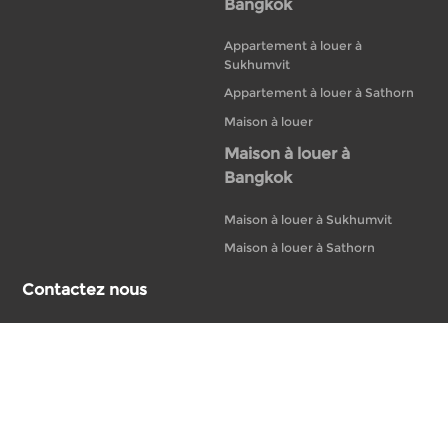
Bangkok
Appartement à louer à
Sukhumvit
Appartement à louer à Sathorn
Maison à louer
Maison à louer à
Bangkok
Maison à louer à Sukhumvit
Maison à louer à Sathorn
Contactez nous
+66 02-233-5118
20 Bubhajit Building, 14th Floor, Unit 14-A1
North, S Sathorn Rd, Silom, Bang Rak,
Bangkok 10500