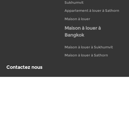
Sukhumvit
Appartement à louer à Sathorn
Maison à louer
Maison à louer à
Bangkok
Maison à louer à Sukhumvit
Maison à louer à Sathorn
Contactez nous
+66 02-233-5118
20 Bubhajit Building, 14th Floor, Unit 14-A1
North, S Sathorn Rd, Silom, Bang Rak,
Bangkok 10500