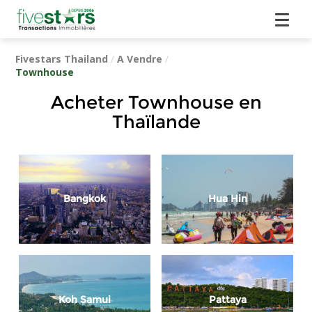
Fivestars Thailand
/
A Vendre
/
Townhouse
Acheter Townhouse en
Thaïlande
Bangkok
Hua Hin
Koh Samui
Pattaya