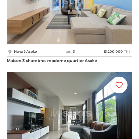
THB
Nana à Asoke
3
13,200,000
Maison 3 chambres moderne quartier Asoke