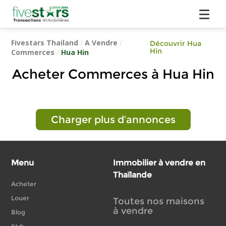
Fivestars Thailand
/
A Vendre
/
Découvrir Hua
Hin
Commerces
/
Hua Hin
Acheter Commerces à Hua Hin
Charger plus d’annonces
Menu
Immobilier à vendre en
Thaïlande
Acheter
Louer
Toutes nos maisons
à vendre
Blog