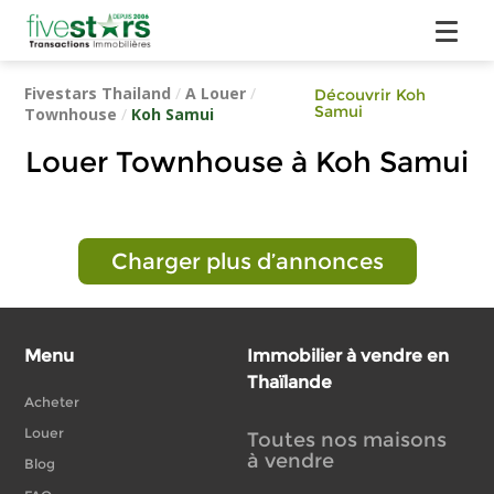
Fivestars Thailand
/
A Louer
/
Découvrir Koh
Samui
Townhouse
/
Koh Samui
Louer Townhouse à Koh Samui
Charger plus d’annonces
Menu
Immobilier à vendre en
Thaïlande
Acheter
Louer
Toutes nos maisons
à vendre
Blog