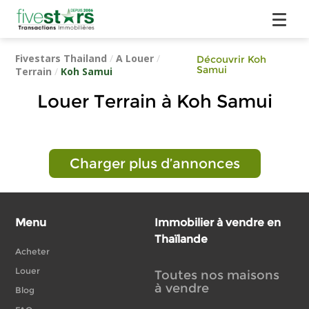
Fivestars Thailand
/
A Louer
/
Découvrir Koh
Samui
Terrain
/
Koh Samui
Louer Terrain à Koh Samui
Charger plus d’annonces
Menu
Immobilier à vendre en
Thaïlande
Acheter
Louer
Toutes nos maisons
à vendre
Blog