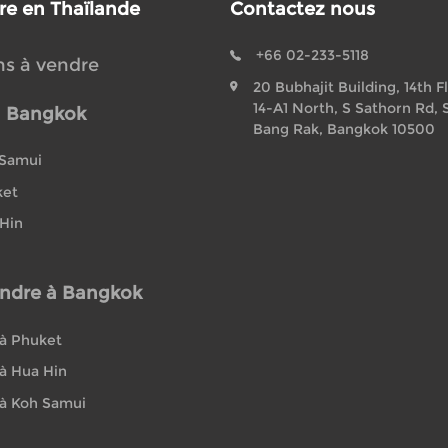
re en Thaïlande
Contactez nous
+66 02-233-5118
ns à vendre
20 Bubhajit Building, 14th F
14-A1 North, S Sathorn Rd, 
à Bangkok
Bang Rak, Bangkok 10500
 Samui
ket
 Hin
ndre à Bangkok
à Phuket
à Hua Hin
à Koh Samui