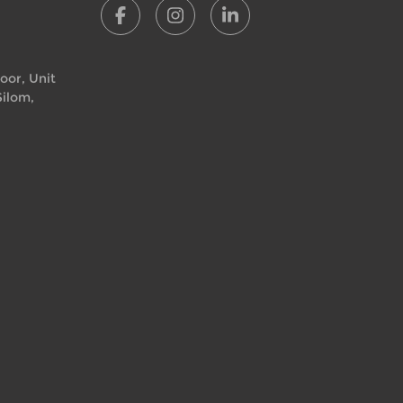
loor, Unit
Silom,