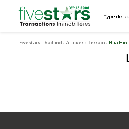
Type de bi
Fivestars Thailand
/
A Louer
/
Terrain
/
Hua Hin