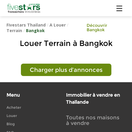
Fivestars Thailand
/
A Louer
/
Découvrir
Bangkok
Terrain
/
Bangkok
Louer Terrain à Bangkok
Charger plus d’annonces
Menu
Immobilier à vendre en
Thaïlande
Acheter
Louer
Toutes nos maisons
à vendre
Blog