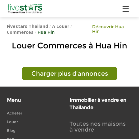
Fivestars Thailand
/
A Louer
/
Découvrir Hua
Hin
Commerces
/
Hua Hin
Louer Commerces à Hua Hin
Charger plus d’annonces
Menu
Immobilier à vendre en
Thaïlande
Acheter
Louer
Toutes nos maisons
à vendre
Blog