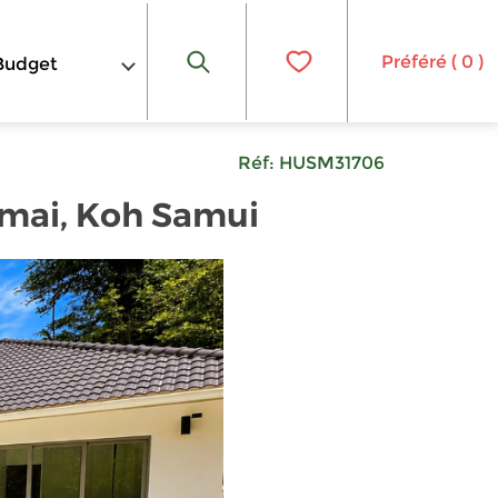
Préféré (
0
)
Budget
Réf:
HUSM31706
amai, Koh Samui