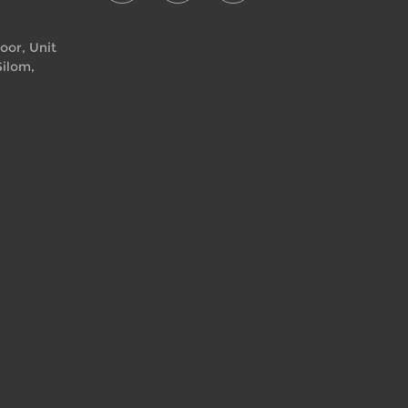
loor, Unit
Silom,