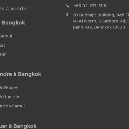
+66 02-233-5118
ns à vendre
20 Bubhajit Building, 14th F
14-A1 North, S Sathorn Rd, 
à Bangkok
Bang Rak, Bangkok 10500
 Samui
ket
 Hin
ndre à Bangkok
à Phuket
à Hua Hin
à Koh Samui
uer à Bangkok