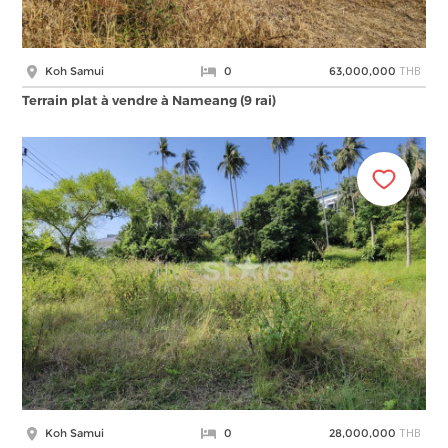
THB
Koh Samui
0
63,000,000
Terrain plat à vendre à Nameang (9 rai)
THB
Koh Samui
0
28,000,000