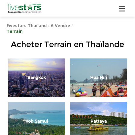
Fivestars Thailand
/
A Vendre
/
Terrain
Acheter Terrain en Thaïlande
Bangkok
Hua Hin
Koh Samui
Pattaya