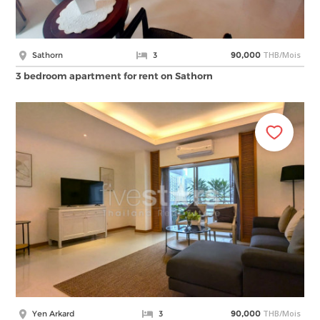
THB/Mois
Sathorn
3
90,000
3 bedroom apartment for rent on Sathorn
THB/Mois
Yen Arkard
3
90,000